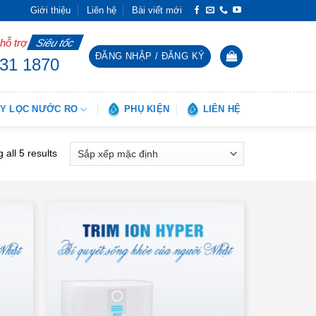
Giới thiệu
Liên hệ
Bài viết mới
 hỗ trợ
Siêu tốc
ĐĂNG NHẬP / ĐĂNG KÝ
31 1870
Y LỌC NƯỚC RO
PHỤ KIỆN
LIÊN HỆ
 all 5 results