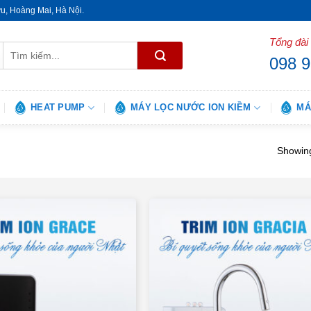
ửu, Hoàng Mai, Hà Nội.
Tổng đài
Tìm
098 9
kiếm:
HEAT PUMP
MÁY LỌC NƯỚC ION KIỀM
MÁ
Showing