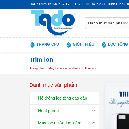
Skip
Hotline tư vấn 24/7: 098 931 1870 | Trụ sở: Số 60 Trịnh Đình C
to
content
TRANG CHỦ
GIỚI THIỆU
LỌC TỔNG
Trim ion
Trang chủ
/
Máy lọc nước ion kiềm
/
Trim ion
Danh mục sản phẩm
Hệ thống lọc tổng cao cấp
Heat pump
Máy lọc nước ion kiềm