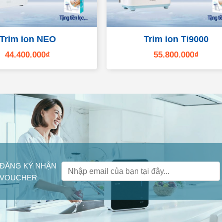
Trim ion NEO
Trim ion Ti9000
44.400.000
₫
55.800.000
₫
ĐĂNG KÝ NHẬN
VOUCHER