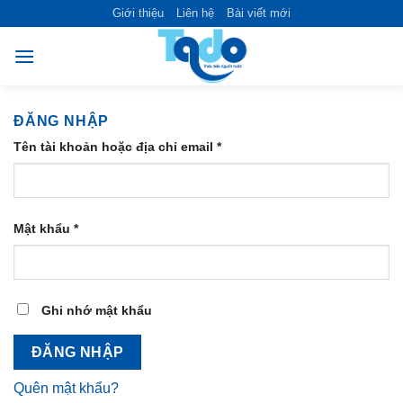
Skip
Giới thiệu
Liên hệ
Bài viết mới
to
content
ĐĂNG NHẬP
Tên tài khoản hoặc địa chỉ email
*
Mật khẩu
*
Ghi nhớ mật khẩu
ĐĂNG NHẬP
Quên mật khẩu?